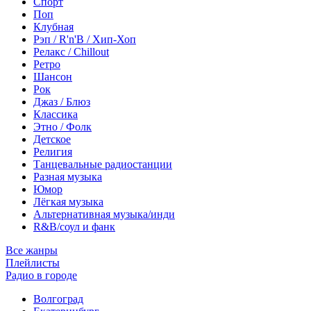
Спорт
Поп
Клубная
Рэп / R'n'B / Хип-Хоп
Релакс / Chillout
Ретро
Шансон
Рок
Джаз / Блюз
Классика
Этно / Фолк
Детское
Религия
Танцевальные радиостанции
Разная музыка
Юмор
Лёгкая музыка
Альтернативная музыка/инди
R&B/cоул и фанк
Все жанры
Плейлисты
Радио в городе
Волгоград