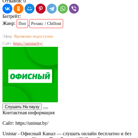
Отзывов: 0
Битрейт:
Жанр:
Поп
Релакс / Chillout
Эфир:
Временно недоступно
Сайт:
https://unistar.by/
Слушать
На паузу
Контактная информация
Сайт: https://unistar.by/
Unistar - Офисный Канал — слушать онлайн бесплатно и без