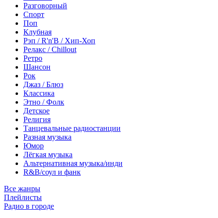
Разговорный
Спорт
Поп
Клубная
Рэп / R'n'B / Хип-Хоп
Релакс / Chillout
Ретро
Шансон
Рок
Джаз / Блюз
Классика
Этно / Фолк
Детское
Религия
Танцевальные радиостанции
Разная музыка
Юмор
Лёгкая музыка
Альтернативная музыка/инди
R&B/cоул и фанк
Все жанры
Плейлисты
Радио в городе