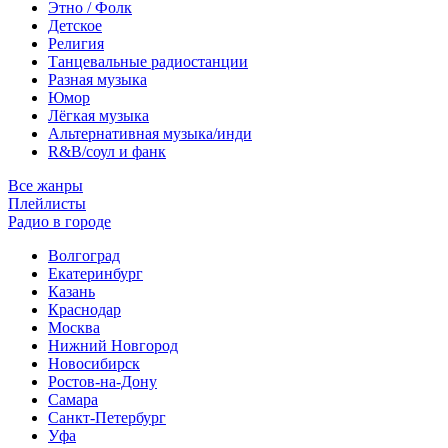
Этно / Фолк
Детское
Религия
Танцевальные радиостанции
Разная музыка
Юмор
Лёгкая музыка
Альтернативная музыка/инди
R&B/cоул и фанк
Все жанры
Плейлисты
Радио в городе
Волгоград
Екатеринбург
Казань
Краснодар
Москва
Нижний Новгород
Новосибирск
Ростов-на-Дону
Самара
Санкт-Петербург
Уфа