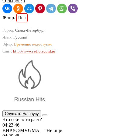
Отзывов: 1
Жанр:
Поп
Город:
Санкт-Петербург
Язык:
Русский
Эфир:
Временно недоступно
Сайт:
http://www.radiorecord.ru
Слушать
На паузу
Что сейчас играет?
04:23:46
ВИРУС/MVGMA — Не ищи
04:20:45