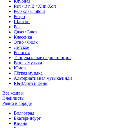
Клубная
Рэп / R'n'B / Хип-Хоп
Релакс / Chillout
Ретро
Шансон
Рок
Джаз / Блюз
Классика
Этно / Фолк
Детское
Религия
Танцевальные радиостанции
Разная музыка
Юмор
Лёгкая музыка
Альтернативная музыка/инди
R&B/cоул и фанк
Все жанры
Плейлисты
Радио в городе
Волгоград
Екатеринбург
Казань