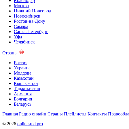
Краснодар
Москва
Нижний Новгород
Новосибирск
Ростов-на-Дону
Самара
Санкт-Петербург
Уфа
Челябинск
Страны
Россия
Украина
Молдова
Казахстан
Кыргызстан
Таджикистан
Армения
Болгария
Беларусь
Главная
Радио онлайн
Страны
Плейлисты
Контакты
Правообла
© 2026
online-red.pro