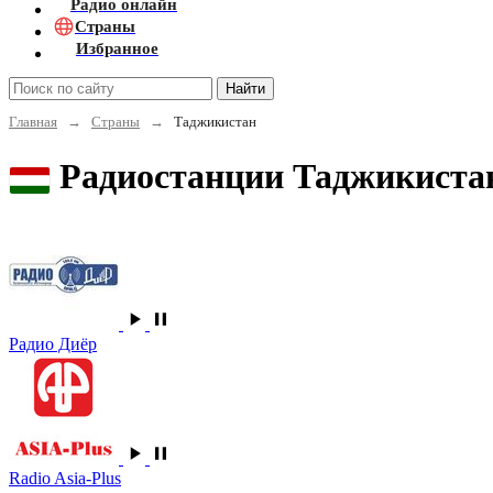
Радио онлайн
Страны
Избранное
Найти
Главная
→
Страны
→
Таджикистан
Радиостанции Таджикиста
Радио Диёр
Radio Asia-Plus