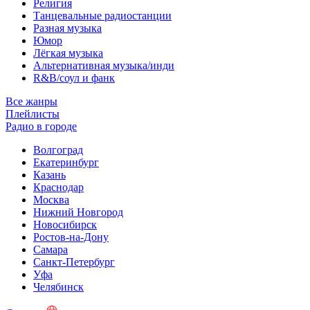
Религия
Танцевальные радиостанции
Разная музыка
Юмор
Лёгкая музыка
Альтернативная музыка/инди
R&B/cоул и фанк
Все жанры
Плейлисты
Радио в городе
Волгоград
Екатеринбург
Казань
Краснодар
Москва
Нижний Новгород
Новосибирск
Ростов-на-Дону
Самара
Санкт-Петербург
Уфа
Челябинск