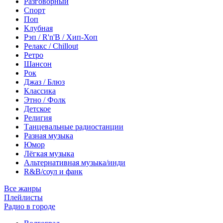
Разговорный
Спорт
Поп
Клубная
Рэп / R'n'B / Хип-Хоп
Релакс / Chillout
Ретро
Шансон
Рок
Джаз / Блюз
Классика
Этно / Фолк
Детское
Религия
Танцевальные радиостанции
Разная музыка
Юмор
Лёгкая музыка
Альтернативная музыка/инди
R&B/cоул и фанк
Все жанры
Плейлисты
Радио в городе