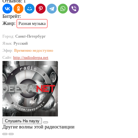
Отзывов: 1
Битрейт:
Жанр:
Разная музыка
Город:
Санкт-Петербург
Язык:
Русский
Эфир:
Временно недоступно
Сайт:
http://radiodeepa.net
Слушать
На паузу
Другие волны этой радиостанции