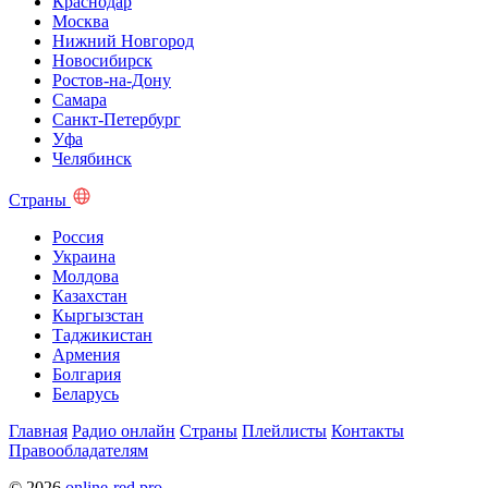
Краснодар
Москва
Нижний Новгород
Новосибирск
Ростов-на-Дону
Самара
Санкт-Петербург
Уфа
Челябинск
Страны
Россия
Украина
Молдова
Казахстан
Кыргызстан
Таджикистан
Армения
Болгария
Беларусь
Главная
Радио онлайн
Страны
Плейлисты
Контакты
Правообладателям
© 2026
online-red.pro