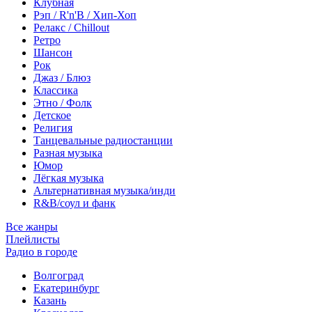
Клубная
Рэп / R'n'B / Хип-Хоп
Релакс / Chillout
Ретро
Шансон
Рок
Джаз / Блюз
Классика
Этно / Фолк
Детское
Религия
Танцевальные радиостанции
Разная музыка
Юмор
Лёгкая музыка
Альтернативная музыка/инди
R&B/cоул и фанк
Все жанры
Плейлисты
Радио в городе
Волгоград
Екатеринбург
Казань