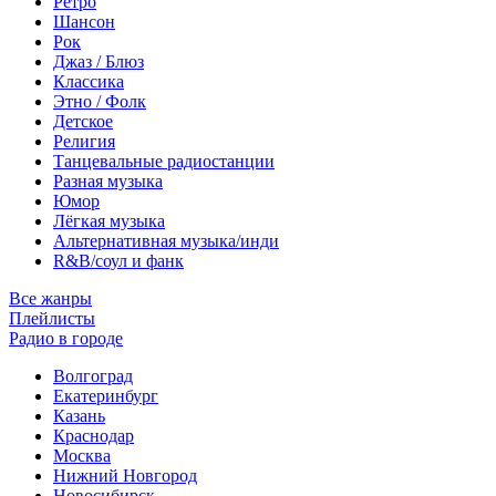
Ретро
Шансон
Рок
Джаз / Блюз
Классика
Этно / Фолк
Детское
Религия
Танцевальные радиостанции
Разная музыка
Юмор
Лёгкая музыка
Альтернативная музыка/инди
R&B/cоул и фанк
Все жанры
Плейлисты
Радио в городе
Волгоград
Екатеринбург
Казань
Краснодар
Москва
Нижний Новгород
Новосибирск