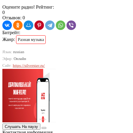
Оцените радио! Рейтинг:
0
Отзывов: 0
Битрейт:
Жанр:
Разная музыка
Язык:
russian
Эфир:
Онлайн
Сайт:
https://silverstav.ru/
Слушать
На паузу
Контактная информация