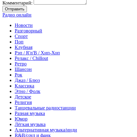
Комментарий:
Отправить
Радио онлайн
Новости
Разговорный
Спорт
Поп
Клубная
Рэп / R'n'B / Хип-Хоп
Релакс / Chillout
Ретро
Шансон
Рок
Джаз / Блюз
Классика
Этно / Фолк
Детское
Религия
Танцевальные радиостанции
Разная музыка
Юмор
Лёгкая музыка
Альтернативная музыка/инди
R&B/cоул и фанк