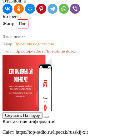
Отзывов: 0
Битрейт:
Жанр:
Поп
Язык:
russian
Эфир:
Временно недоступно
Сайт:
https://top-radio.ru/lipeczk/russkij-xit
Слушать
На паузу
Контактная информация
Сайт: https://top-radio.ru/lipeczk/russkij-xit