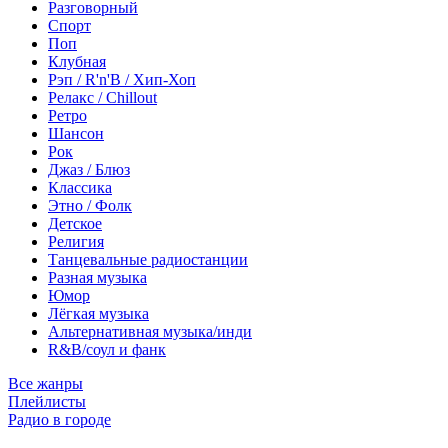
Разговорный
Спорт
Поп
Клубная
Рэп / R'n'B / Хип-Хоп
Релакс / Chillout
Ретро
Шансон
Рок
Джаз / Блюз
Классика
Этно / Фолк
Детское
Религия
Танцевальные радиостанции
Разная музыка
Юмор
Лёгкая музыка
Альтернативная музыка/инди
R&B/cоул и фанк
Все жанры
Плейлисты
Радио в городе