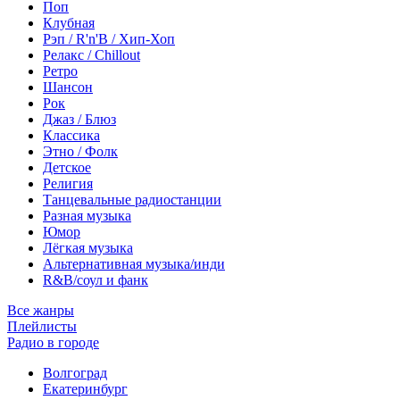
Поп
Клубная
Рэп / R'n'B / Хип-Хоп
Релакс / Chillout
Ретро
Шансон
Рок
Джаз / Блюз
Классика
Этно / Фолк
Детское
Религия
Танцевальные радиостанции
Разная музыка
Юмор
Лёгкая музыка
Альтернативная музыка/инди
R&B/cоул и фанк
Все жанры
Плейлисты
Радио в городе
Волгоград
Екатеринбург