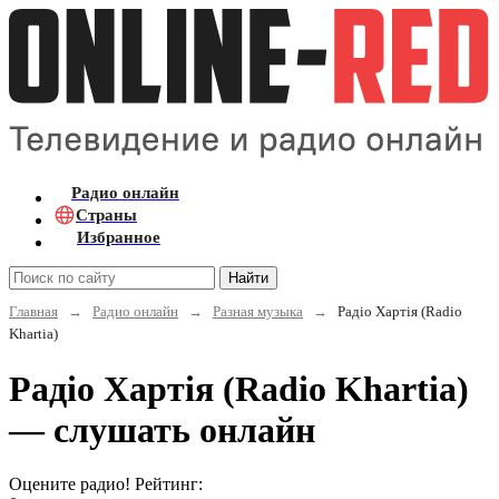
Радио онлайн
Страны
Избранное
Найти
Главная
→
Радио онлайн
→
Разная музыка
→
Радіо Хартія (Radio
Khartia)
Радіо Хартія (Radio Khartia)
— слушать онлайн
Оцените радио! Рейтинг: