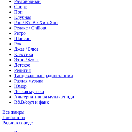
Разговорный
Спорт
Поп
Клубная
Рэп / R'n'B / Хип-Хоп
Релакс / Chillout
Ретро
Шансон
Рок
Джаз / Блюз
Классика
Этно / Фолк
Детское
Религия
Танцевальные радиостанции
Разная музыка
Юмор
Лёгкая музыка
Альтернативная музыка/инди
R&B/cоул и фанк
Все жанры
Плейлисты
Радио в городе