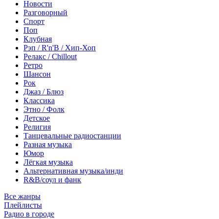
Новости
Разговорный
Спорт
Поп
Клубная
Рэп / R'n'B / Хип-Хоп
Релакс / Chillout
Ретро
Шансон
Рок
Джаз / Блюз
Классика
Этно / Фолк
Детское
Религия
Танцевальные радиостанции
Разная музыка
Юмор
Лёгкая музыка
Альтернативная музыка/инди
R&B/cоул и фанк
Все жанры
Плейлисты
Радио в городе