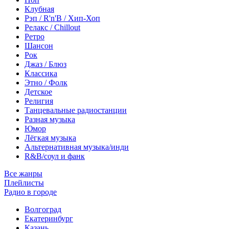
Клубная
Рэп / R'n'B / Хип-Хоп
Релакс / Chillout
Ретро
Шансон
Рок
Джаз / Блюз
Классика
Этно / Фолк
Детское
Религия
Танцевальные радиостанции
Разная музыка
Юмор
Лёгкая музыка
Альтернативная музыка/инди
R&B/cоул и фанк
Все жанры
Плейлисты
Радио в городе
Волгоград
Екатеринбург
Казань