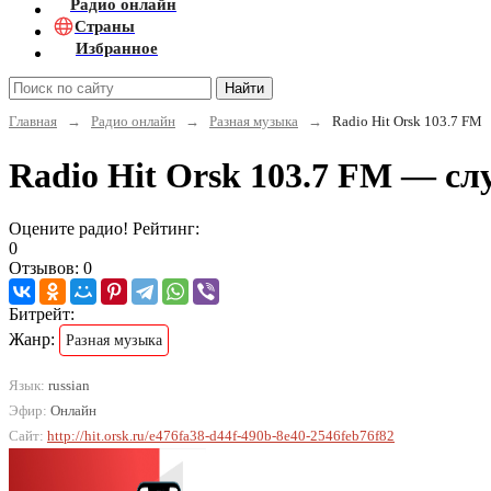
Радио онлайн
Страны
Избранное
Найти
Главная
→
Радио онлайн
→
Разная музыка
→
Radio Hit Orsk 103.7 FM
Radio Hit Orsk 103.7 FM — с
Оцените радио! Рейтинг:
0
Отзывов: 0
Битрейт:
Жанр:
Разная музыка
Язык:
russian
Эфир:
Онлайн
Сайт:
http://hit.orsk.ru/e476fa38-d44f-490b-8e40-2546feb76f82