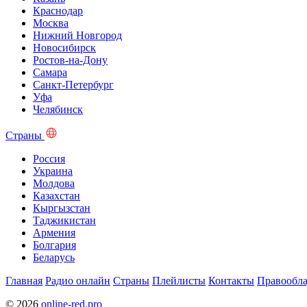
Краснодар
Москва
Нижний Новгород
Новосибирск
Ростов-на-Дону
Самара
Санкт-Петербург
Уфа
Челябинск
Страны
Россия
Украина
Молдова
Казахстан
Кыргызстан
Таджикистан
Армения
Болгария
Беларусь
Главная
Радио онлайн
Страны
Плейлисты
Контакты
Правообла
© 2026
online-red.pro