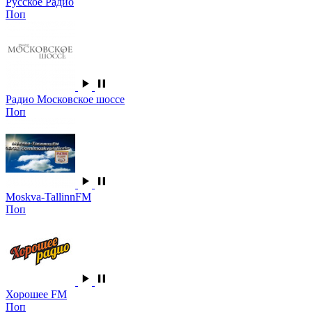
Русское Радио
Поп
Радио Московское шоссе
Поп
Moskva-TallinnFM
Поп
Хорошее FM
Поп