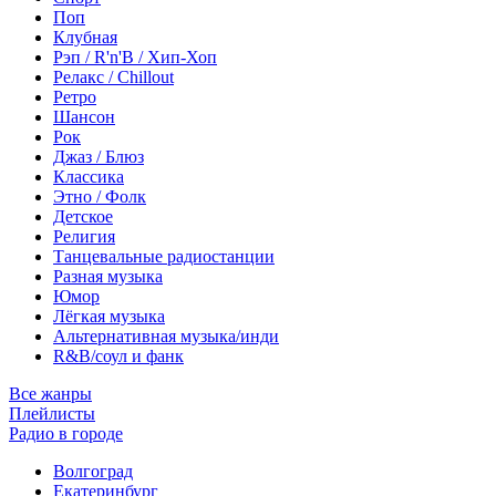
Поп
Клубная
Рэп / R'n'B / Хип-Хоп
Релакс / Chillout
Ретро
Шансон
Рок
Джаз / Блюз
Классика
Этно / Фолк
Детское
Религия
Танцевальные радиостанции
Разная музыка
Юмор
Лёгкая музыка
Альтернативная музыка/инди
R&B/cоул и фанк
Все жанры
Плейлисты
Радио в городе
Волгоград
Екатеринбург