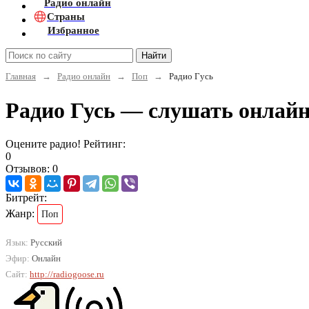
Радио онлайн
Страны
Избранное
Найти
Главная
→
Радио онлайн
→
Поп
→
Радио Гусь
Радио Гусь — слушать онлай
Оцените радио! Рейтинг:
0
Отзывов: 0
Битрейт:
Жанр:
Поп
Язык:
Русский
Эфир:
Онлайн
Сайт:
http://radiogoose.ru