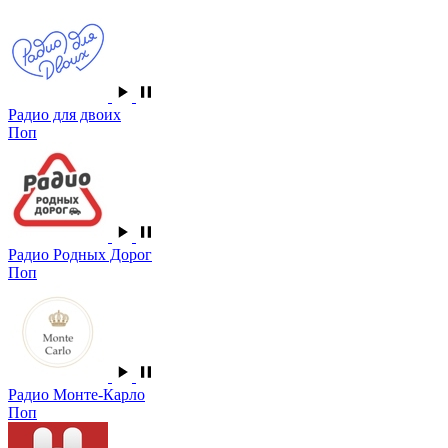
Радио для двоих
Поп
Радио Родных Дорог
Поп
Радио Монте-Карло
Поп