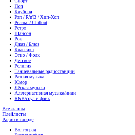
Спорт
Поп
Клубная
Рэп / R'n'B / Хип-Хоп
Релакс / Chillout
Ретро
Шансон
Рок
Джаз / Блюз
Классика
Этно / Фолк
Детское
Религия
Танцевальные радиостанции
Разная музыка
Юмор
Лёгкая музыка
Альтернативная музыка/инди
R&B/cоул и фанк
Все жанры
Плейлисты
Радио в городе
Волгоград