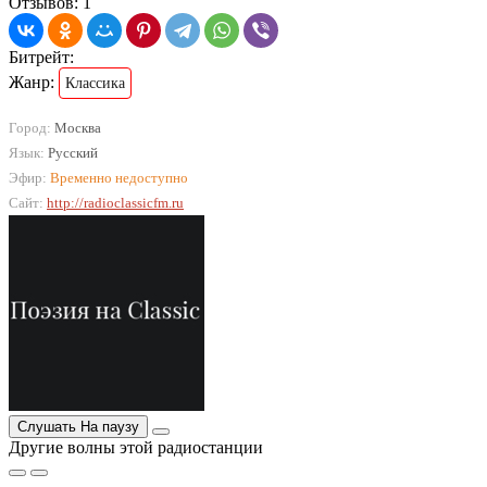
Отзывов: 1
Битрейт:
Жанр:
Классика
Город:
Москва
Язык:
Русский
Эфир:
Временно недоступно
Сайт:
http://radioclassicfm.ru
Слушать
На паузу
Другие волны этой радиостанции