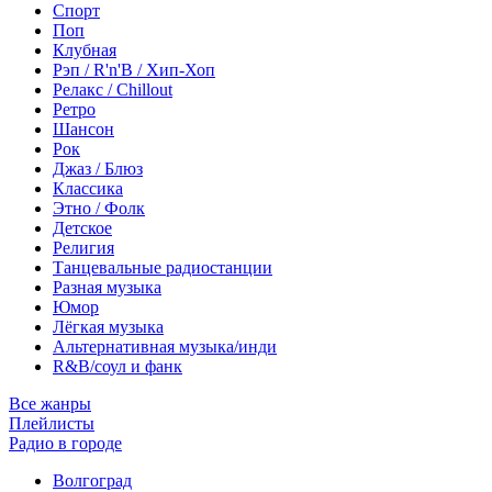
Спорт
Поп
Клубная
Рэп / R'n'B / Хип-Хоп
Релакс / Chillout
Ретро
Шансон
Рок
Джаз / Блюз
Классика
Этно / Фолк
Детское
Религия
Танцевальные радиостанции
Разная музыка
Юмор
Лёгкая музыка
Альтернативная музыка/инди
R&B/cоул и фанк
Все жанры
Плейлисты
Радио в городе
Волгоград