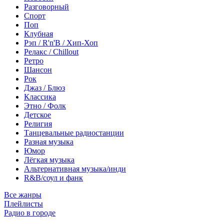
Разговорный
Спорт
Поп
Клубная
Рэп / R'n'B / Хип-Хоп
Релакс / Chillout
Ретро
Шансон
Рок
Джаз / Блюз
Классика
Этно / Фолк
Детское
Религия
Танцевальные радиостанции
Разная музыка
Юмор
Лёгкая музыка
Альтернативная музыка/инди
R&B/cоул и фанк
Все жанры
Плейлисты
Радио в городе