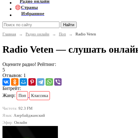
Радио онлайн
Страны
Избранное
Найти
Главная
→
Радио онлайн
→
Поп
→
Radio Veten
Radio Veten — слушать онлай
Оцените радио! Рейтинг:
5
Отзывов: 1
Битрейт:
Жанр:
Поп
Классика
Частота:
92.3 FM
Язык:
Азербайджанский
Эфир:
Онлайн