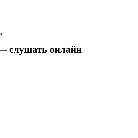
lk
k — слушать онлайн