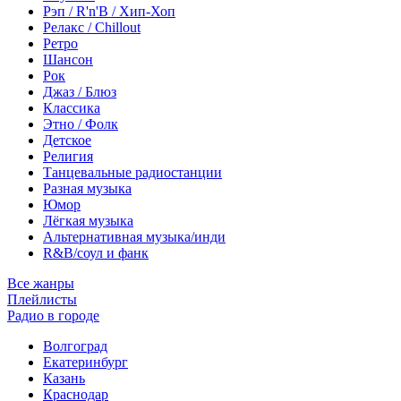
Рэп / R'n'B / Хип-Хоп
Релакс / Chillout
Ретро
Шансон
Рок
Джаз / Блюз
Классика
Этно / Фолк
Детское
Религия
Танцевальные радиостанции
Разная музыка
Юмор
Лёгкая музыка
Альтернативная музыка/инди
R&B/cоул и фанк
Все жанры
Плейлисты
Радио в городе
Волгоград
Екатеринбург
Казань
Краснодар