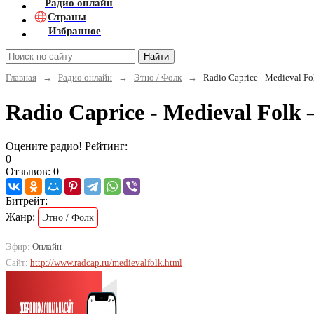
Радио онлайн
Страны
Избранное
Найти
Главная
→
Радио онлайн
→
Этно / Фолк
→
Radio Caprice - Medieval Fo
Radio Caprice - Medieval Fol
Оцените радио! Рейтинг:
0
Отзывов: 0
Битрейт:
Жанр:
Этно / Фолк
Эфир:
Онлайн
Сайт:
http://www.radcap.ru/medievalfolk.html