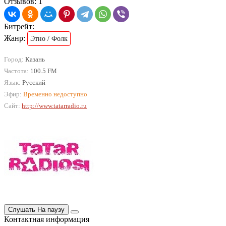
Отзывов: 1
Битрейт:
Жанр:
Этно / Фолк
Город:
Казань
Частота:
100.5 FM
Язык:
Русский
Эфир:
Временно недоступно
Сайт:
http://www.tatarradio.ru
Слушать
На паузу
Контактная информация