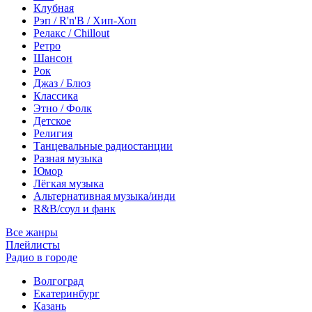
Клубная
Рэп / R'n'B / Хип-Хоп
Релакс / Chillout
Ретро
Шансон
Рок
Джаз / Блюз
Классика
Этно / Фолк
Детское
Религия
Танцевальные радиостанции
Разная музыка
Юмор
Лёгкая музыка
Альтернативная музыка/инди
R&B/cоул и фанк
Все жанры
Плейлисты
Радио в городе
Волгоград
Екатеринбург
Казань