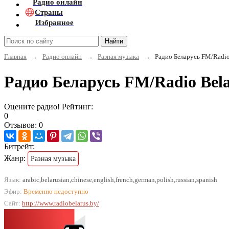
Радио онлайн
Страны
Избранное
Найти
Главная
→
Радио онлайн
→
Разная музыка
→
Радио Беларусь FM/Radio
Радио Беларусь FM/Radio Bel
Оцените радио! Рейтинг:
0
Отзывов: 0
Битрейт:
Жанр:
Разная музыка
Язык:
arabic,belarusian,chinese,english,french,german,polish,russian,spanish
Эфир:
Временно недоступно
Сайт:
http://www.radiobelarus.by/