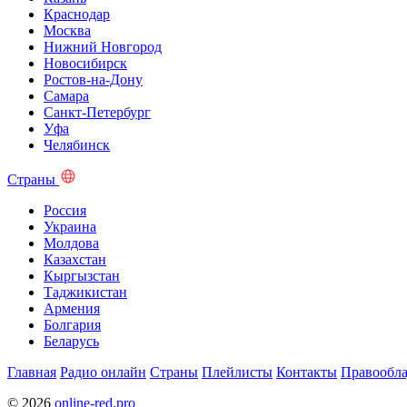
Краснодар
Москва
Нижний Новгород
Новосибирск
Ростов-на-Дону
Самара
Санкт-Петербург
Уфа
Челябинск
Страны
Россия
Украина
Молдова
Казахстан
Кыргызстан
Таджикистан
Армения
Болгария
Беларусь
Главная
Радио онлайн
Страны
Плейлисты
Контакты
Правообла
© 2026
online-red.pro