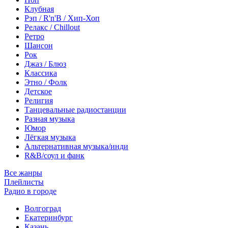
Клубная
Рэп / R'n'B / Хип-Хоп
Релакс / Chillout
Ретро
Шансон
Рок
Джаз / Блюз
Классика
Этно / Фолк
Детское
Религия
Танцевальные радиостанции
Разная музыка
Юмор
Лёгкая музыка
Альтернативная музыка/инди
R&B/cоул и фанк
Все жанры
Плейлисты
Радио в городе
Волгоград
Екатеринбург
Казань