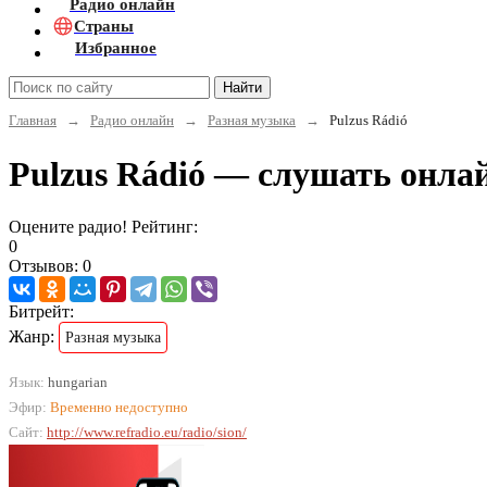
Радио онлайн
Страны
Избранное
Найти
Главная
→
Радио онлайн
→
Разная музыка
→
Pulzus Rádió
Pulzus Rádió — слушать онла
Оцените радио! Рейтинг:
0
Отзывов: 0
Битрейт:
Жанр:
Разная музыка
Язык:
hungarian
Эфир:
Временно недоступно
Сайт:
http://www.refradio.eu/radio/sion/