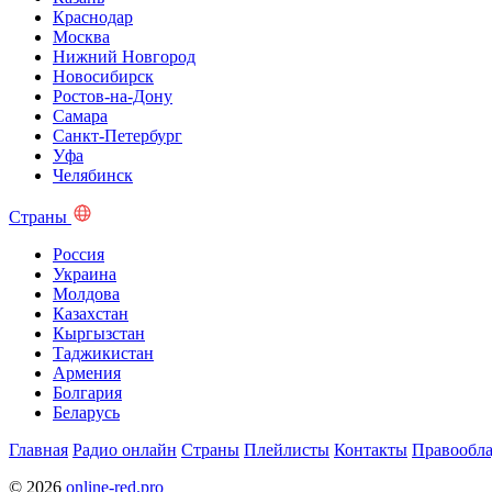
Краснодар
Москва
Нижний Новгород
Новосибирск
Ростов-на-Дону
Самара
Санкт-Петербург
Уфа
Челябинск
Страны
Россия
Украина
Молдова
Казахстан
Кыргызстан
Таджикистан
Армения
Болгария
Беларусь
Главная
Радио онлайн
Страны
Плейлисты
Контакты
Правообла
© 2026
online-red.pro