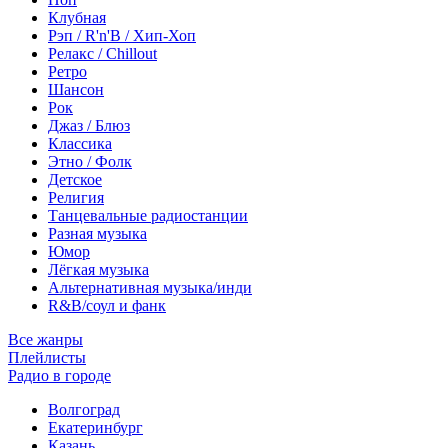
Клубная
Рэп / R'n'B / Хип-Хоп
Релакс / Chillout
Ретро
Шансон
Рок
Джаз / Блюз
Классика
Этно / Фолк
Детское
Религия
Танцевальные радиостанции
Разная музыка
Юмор
Лёгкая музыка
Альтернативная музыка/инди
R&B/cоул и фанк
Все жанры
Плейлисты
Радио в городе
Волгоград
Екатеринбург
Казань