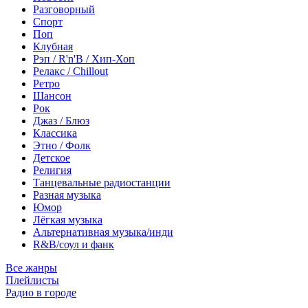
Разговорный
Спорт
Поп
Клубная
Рэп / R'n'B / Хип-Хоп
Релакс / Chillout
Ретро
Шансон
Рок
Джаз / Блюз
Классика
Этно / Фолк
Детское
Религия
Танцевальные радиостанции
Разная музыка
Юмор
Лёгкая музыка
Альтернативная музыка/инди
R&B/cоул и фанк
Все жанры
Плейлисты
Радио в городе