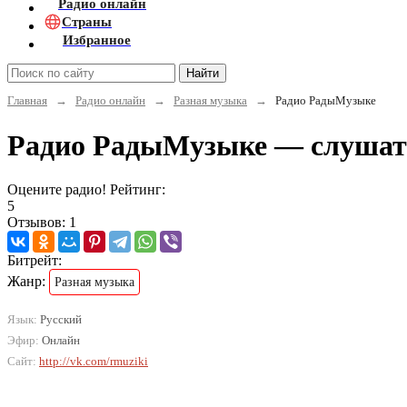
Радио онлайн
Страны
Избранное
Найти
Главная
→
Радио онлайн
→
Разная музыка
→
Радио РадыМузыке
Радио РадыМузыке — слушат
Оцените радио! Рейтинг:
5
Отзывов: 1
Битрейт:
Жанр:
Разная музыка
Язык:
Русский
Эфир:
Онлайн
Сайт:
http://vk.com/rmuziki