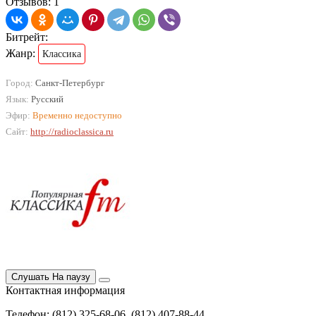
Отзывов: 1
Битрейт:
Жанр:
Классика
Город:
Санкт-Петербург
Язык:
Русский
Эфир:
Временно недоступно
Сайт:
http://radioclassica.ru
Слушать
На паузу
Контактная информация
Телефон: (812) 325-68-06, (812) 407-88-44