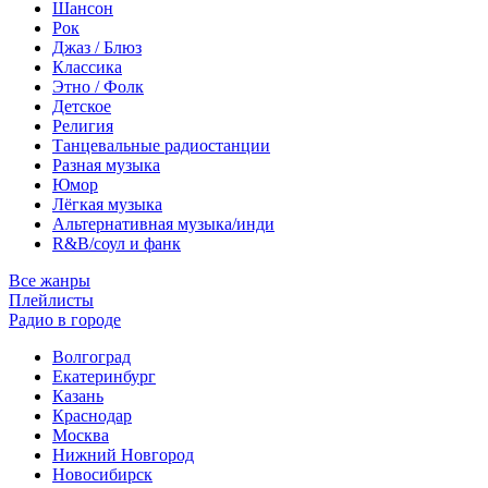
Шансон
Рок
Джаз / Блюз
Классика
Этно / Фолк
Детское
Религия
Танцевальные радиостанции
Разная музыка
Юмор
Лёгкая музыка
Альтернативная музыка/инди
R&B/cоул и фанк
Все жанры
Плейлисты
Радио в городе
Волгоград
Екатеринбург
Казань
Краснодар
Москва
Нижний Новгород
Новосибирск