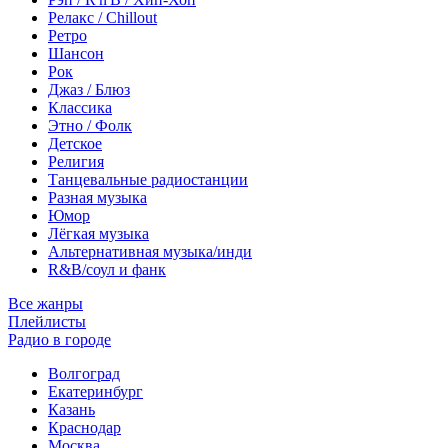
Релакс / Chillout
Ретро
Шансон
Рок
Джаз / Блюз
Классика
Этно / Фолк
Детское
Религия
Танцевальные радиостанции
Разная музыка
Юмор
Лёгкая музыка
Альтернативная музыка/инди
R&B/cоул и фанк
Все жанры
Плейлисты
Радио в городе
Волгоград
Екатеринбург
Казань
Краснодар
Москва