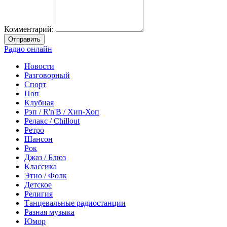
Комментарий:
Отправить
Радио онлайн
Новости
Разговорный
Спорт
Поп
Клубная
Рэп / R'n'B / Хип-Хоп
Релакс / Chillout
Ретро
Шансон
Рок
Джаз / Блюз
Классика
Этно / Фолк
Детское
Религия
Танцевальные радиостанции
Разная музыка
Юмор