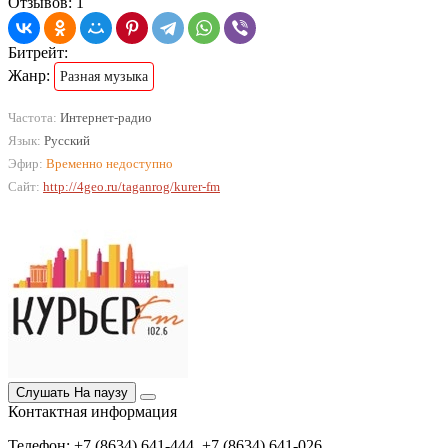
Отзывов: 1
Битрейт:
Жанр:
Разная музыка
Частота:
Интернет-радио
Язык:
Русский
Эфир:
Временно недоступно
Сайт:
http://4geo.ru/taganrog/kurer-fm
Слушать
На паузу
Контактная информация
Телефон: +7 (8634) 641-444, +7 (8634) 641-026