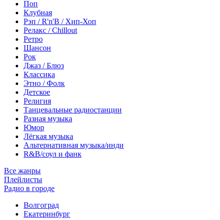
Поп
Клубная
Рэп / R'n'B / Хип-Хоп
Релакс / Chillout
Ретро
Шансон
Рок
Джаз / Блюз
Классика
Этно / Фолк
Детское
Религия
Танцевальные радиостанции
Разная музыка
Юмор
Лёгкая музыка
Альтернативная музыка/инди
R&B/cоул и фанк
Все жанры
Плейлисты
Радио в городе
Волгоград
Екатеринбург