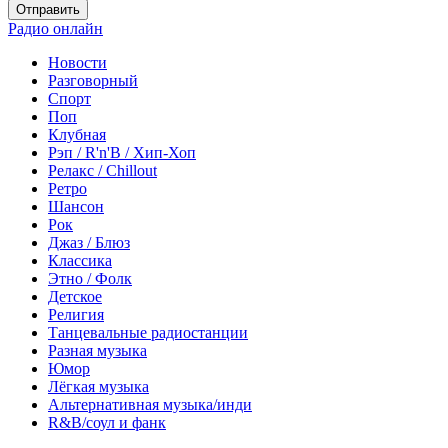
Отправить
Радио онлайн
Новости
Разговорный
Спорт
Поп
Клубная
Рэп / R'n'B / Хип-Хоп
Релакс / Chillout
Ретро
Шансон
Рок
Джаз / Блюз
Классика
Этно / Фолк
Детское
Религия
Танцевальные радиостанции
Разная музыка
Юмор
Лёгкая музыка
Альтернативная музыка/инди
R&B/cоул и фанк