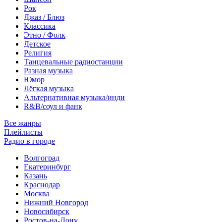
Рок
Джаз / Блюз
Классика
Этно / Фолк
Детское
Религия
Танцевальные радиостанции
Разная музыка
Юмор
Лёгкая музыка
Альтернативная музыка/инди
R&B/cоул и фанк
Все жанры
Плейлисты
Радио в городе
Волгоград
Екатеринбург
Казань
Краснодар
Москва
Нижний Новгород
Новосибирск
Ростов-на-Дону