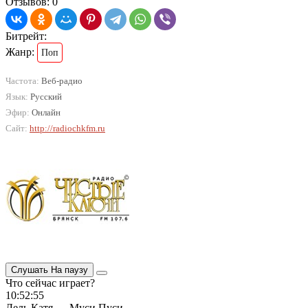
Отзывов: 0
Битрейт:
Жанр:
Поп
Частота:
Веб-радио
Язык:
Русский
Эфир:
Онлайн
Сайт:
http://radiochkfm.ru
Слушать
На паузу
Что сейчас играет?
10:52:55
Лель Катя — Муси Пуси