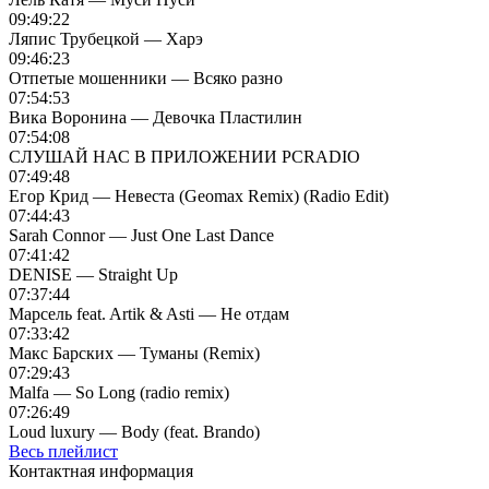
09:49:22
Ляпис Трубецкой — Харэ
09:46:23
Отпетые мошенники — Всяко разно
07:54:53
Вика Воронина — Девочка Пластилин
07:54:08
СЛУШАЙ НАС В ПРИЛОЖЕНИИ PCRADIO
07:49:48
Егор Крид — Невеста (Geomax Remix) (Radio Edit)
07:44:43
Sarah Connor — Just One Last Dance
07:41:42
DENISE — Straight Up
07:37:44
Марсель feat. Artik & Asti — Не отдам
07:33:42
Макс Барских — Туманы (Remix)
07:29:43
Malfa — So Long (radio remix)
07:26:49
Loud luxury — Body (feat. Brando)
Весь плейлист
Контактная информация