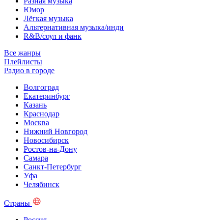
Разная музыка
Юмор
Лёгкая музыка
Альтернативная музыка/инди
R&B/cоул и фанк
Все жанры
Плейлисты
Радио в городе
Волгоград
Екатеринбург
Казань
Краснодар
Москва
Нижний Новгород
Новосибирск
Ростов-на-Дону
Самара
Санкт-Петербург
Уфа
Челябинск
Страны
Россия