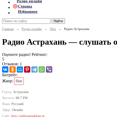
Радио онлайн
Страны
Избранное
Найти
Главная
→
Радио онлайн
→
Поп
→
Радио Астрахань
Радио Астрахань — слушать 
Оцените радио! Рейтинг:
5
Отзывов: 1
Битрейт:
Жанр:
Поп
Город:
Астрахань
Частота:
88.7 FM
Язык:
Русский
Эфир:
Онлайн
Сайт:
http://radioastrakhan.ru