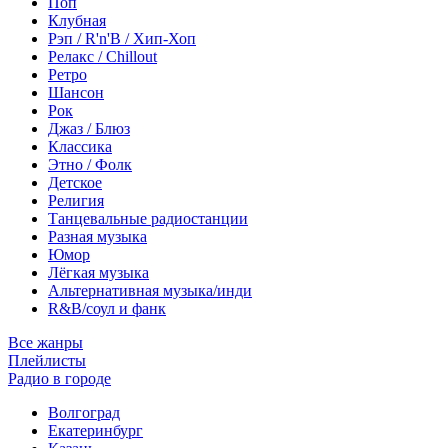
Поп
Клубная
Рэп / R'n'B / Хип-Хоп
Релакс / Chillout
Ретро
Шансон
Рок
Джаз / Блюз
Классика
Этно / Фолк
Детское
Религия
Танцевальные радиостанции
Разная музыка
Юмор
Лёгкая музыка
Альтернативная музыка/инди
R&B/cоул и фанк
Все жанры
Плейлисты
Радио в городе
Волгоград
Екатеринбург