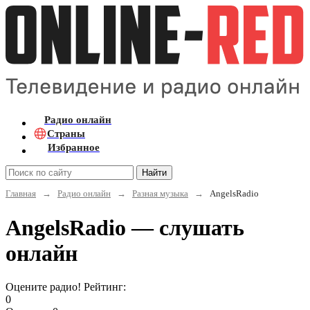
Радио онлайн
Страны
Избранное
Найти
Главная
→
Радио онлайн
→
Разная музыка
→
AngelsRadio
AngelsRadio — слушать
онлайн
Оцените радио! Рейтинг:
0