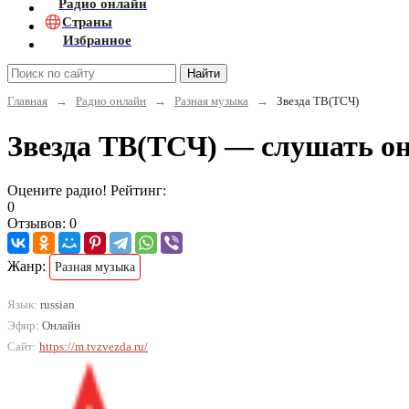
Радио онлайн
Страны
Избранное
Найти
Главная
→
Радио онлайн
→
Разная музыка
→
Звезда ТВ(ТСЧ)
Звезда ТВ(ТСЧ) — слушать о
Оцените радио! Рейтинг:
0
Отзывов: 0
Жанр:
Разная музыка
Язык:
russian
Эфир:
Онлайн
Сайт:
https://m.tvzvezda.ru/