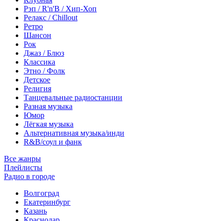
Рэп / R'n'B / Хип-Хоп
Релакс / Chillout
Ретро
Шансон
Рок
Джаз / Блюз
Классика
Этно / Фолк
Детское
Религия
Танцевальные радиостанции
Разная музыка
Юмор
Лёгкая музыка
Альтернативная музыка/инди
R&B/cоул и фанк
Все жанры
Плейлисты
Радио в городе
Волгоград
Екатеринбург
Казань
Краснодар