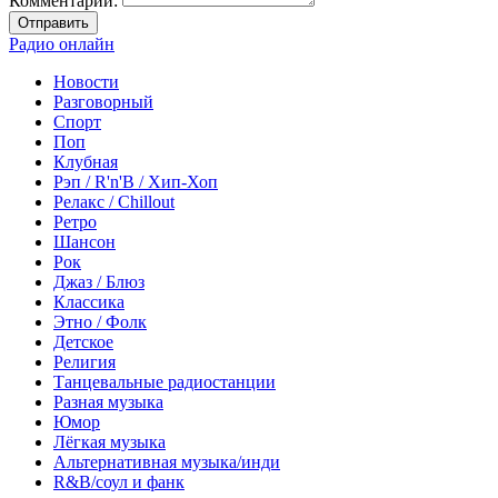
Комментарий:
Отправить
Радио онлайн
Новости
Разговорный
Спорт
Поп
Клубная
Рэп / R'n'B / Хип-Хоп
Релакс / Chillout
Ретро
Шансон
Рок
Джаз / Блюз
Классика
Этно / Фолк
Детское
Религия
Танцевальные радиостанции
Разная музыка
Юмор
Лёгкая музыка
Альтернативная музыка/инди
R&B/cоул и фанк