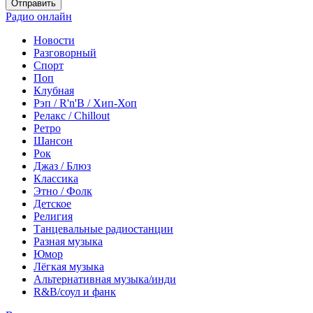
Отправить
Радио онлайн
Новости
Разговорный
Спорт
Поп
Клубная
Рэп / R'n'B / Хип-Хоп
Релакс / Chillout
Ретро
Шансон
Рок
Джаз / Блюз
Классика
Этно / Фолк
Детское
Религия
Танцевальные радиостанции
Разная музыка
Юмор
Лёгкая музыка
Альтернативная музыка/инди
R&B/cоул и фанк