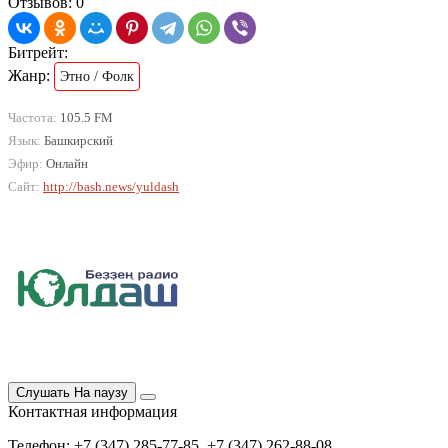
Отзывов: 0
Битрейт:
Жанр:
Этно / Фолк
Частота:
105.5 FM
Язык:
Башкирский
Эфир:
Онлайн
Сайт:
http://bash.news/yuldash
Слушать
На паузу
Контактная информация
Телефон: +7 (347) 285-77-85, +7 (347) 262-88-08