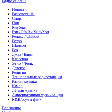
Радио онлайн
Новости
Разговорный
Спорт
Поп
Клубная
Рэп / R'n'B / Хип-Хоп
Релакс / Chillout
Ретро
Шансон
Рок
Джаз / Блюз
Классика
Этно / Фолк
Детское
Религия
Танцевальные радиостанции
Разная музыка
Юмор
Лёгкая музыка
Альтернативная музыка/инди
R&B/cоул и фанк
Все жанры