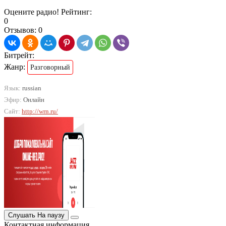
Оцените радио! Рейтинг:
0
Отзывов: 0
Битрейт:
Жанр:
Разговорный
Язык:
russian
Эфир:
Онлайн
Сайт:
http://wrn.ru/
Слушать
На паузу
Контактная информация