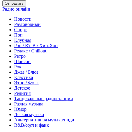
Отправить
Радио онлайн
Новости
Разговорный
Спорт
Поп
Клубная
Рэп / R'n'B / Хип-Хоп
Релакс / Chillout
Ретро
Шансон
Рок
Джаз / Блюз
Классика
Этно / Фолк
Детское
Религия
Танцевальные радиостанции
Разная музыка
Юмор
Лёгкая музыка
Альтернативная музыка/инди
R&B/cоул и фанк