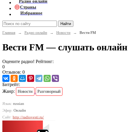
Радио онлайн
Страны
Избранное
Найти
Главная
→
Радио онлайн
→
Новости
→
Вести FM
Вести FM — слушать онлайн
Оцените радио! Рейтинг:
0
Отзывов: 0
Битрейт:
Жанр:
Новости
Разговорный
Язык:
russian
Эфир:
Онлайн
Сайт:
http://radiovesti.ru/