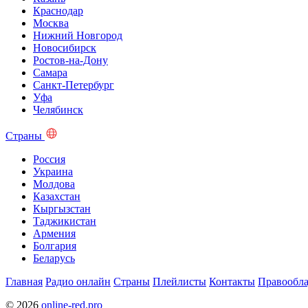
Краснодар
Москва
Нижний Новгород
Новосибирск
Ростов-на-Дону
Самара
Санкт-Петербург
Уфа
Челябинск
Страны
Россия
Украина
Молдова
Казахстан
Кыргызстан
Таджикистан
Армения
Болгария
Беларусь
Главная
Радио онлайн
Страны
Плейлисты
Контакты
Правообла
© 2026
online-red.pro