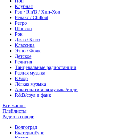
Поп
Клубная
Рэп / R'n'B / Хип-Хоп
Релакс / Chillout
Ретро
Шансон
Рок
Джаз / Блюз
Классика
Этно / Фолк
Детское
Религия
Танцевальные радиостанции
Разная музыка
Юмор
Лёгкая музыка
Альтернативная музыка/инди
R&B/cоул и фанк
Все жанры
Плейлисты
Радио в городе
Волгоград
Екатеринбург