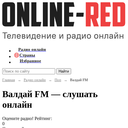
Радио онлайн
Страны
Избранное
Найти
Главная
→
Радио онлайн
→
Поп
→
Валдай FM
Валдай FM — слушать
онлайн
Оцените радио! Рейтинг:
0