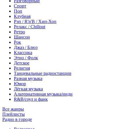
Разговорный
Спорт
Поп
Клубная
Рэп / R'n'B / Хип-Хоп
Релакс / Chillout
Ретро
Шансон
Рок
Джаз / Блюз
Классика
Этно / Фолк
Детское
Религия
Танцевальные радиостанции
Разная музыка
Юмор
Лёгкая музыка
Альтернативная музыка/инди
R&B/cоул и фанк
Все жанры
Плейлисты
Радио в городе