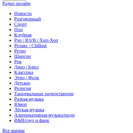
Радио онлайн
Новости
Разговорный
Спорт
Поп
Клубная
Рэп / R'n'B / Хип-Хоп
Релакс / Chillout
Ретро
Шансон
Рок
Джаз / Блюз
Классика
Этно / Фолк
Детское
Религия
Танцевальные радиостанции
Разная музыка
Юмор
Лёгкая музыка
Альтернативная музыка/инди
R&B/cоул и фанк
Все жанры