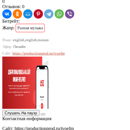
0
Отзывов: 0
Битрейт:
Жанр:
Разная музыка
Язык:
english,english,russian
Эфир:
Онлайн
Сайт:
https://productionprod.ru/tvoefm
Слушать
На паузу
Контактная информация
Сайт: https://productionprod.ru/tvoefm