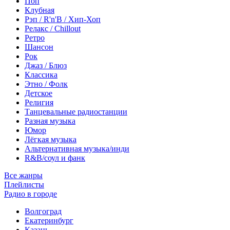
Поп
Клубная
Рэп / R'n'B / Хип-Хоп
Релакс / Chillout
Ретро
Шансон
Рок
Джаз / Блюз
Классика
Этно / Фолк
Детское
Религия
Танцевальные радиостанции
Разная музыка
Юмор
Лёгкая музыка
Альтернативная музыка/инди
R&B/cоул и фанк
Все жанры
Плейлисты
Радио в городе
Волгоград
Екатеринбург
Казань