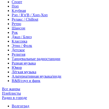
Спорт
Поп
Клубная
Рэп / R'n'B / Хип-Хоп
Релакс / Chillout
Ретро
Шансон
Рок
Джаз / Блюз
Классика
Этно / Фолк
Детское
Религия
Танцевальные радиостанции
Разная музыка
Юмор
Лёгкая музыка
Альтернативная музыка/инди
R&B/cоул и фанк
Все жанры
Плейлисты
Радио в городе
Волгоград