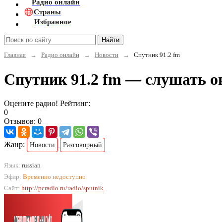
Радио онлайн
Страны
Избранное
Найти
Главная
→
Радио онлайн
→
Новости
→
Спутник 91.2 fm
Спутник 91.2 fm — слушать о
Оцените радио! Рейтинг:
0
Отзывов: 0
Жанр:
Новости
Разговорный
Язык:
russian
Эфир:
Временно недоступно
Сайт:
http://pcradio.ru/radio/sputnik