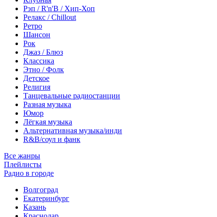
Рэп / R'n'B / Хип-Хоп
Релакс / Chillout
Ретро
Шансон
Рок
Джаз / Блюз
Классика
Этно / Фолк
Детское
Религия
Танцевальные радиостанции
Разная музыка
Юмор
Лёгкая музыка
Альтернативная музыка/инди
R&B/cоул и фанк
Все жанры
Плейлисты
Радио в городе
Волгоград
Екатеринбург
Казань
Краснодар