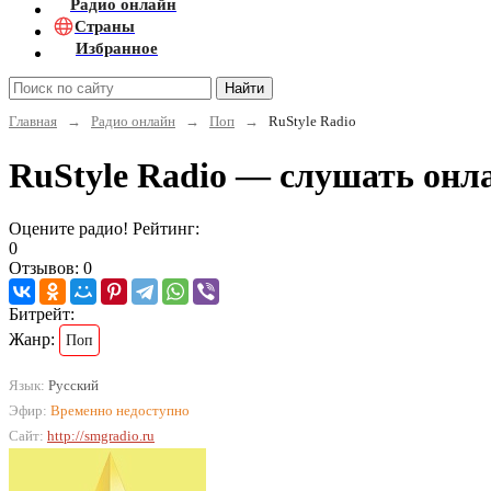
Радио онлайн
Страны
Избранное
Найти
Главная
→
Радио онлайн
→
Поп
→
RuStyle Radio
RuStyle Radio — слушать онл
Оцените радио! Рейтинг:
0
Отзывов: 0
Битрейт:
Жанр:
Поп
Язык:
Русский
Эфир:
Временно недоступно
Сайт:
http://smgradio.ru