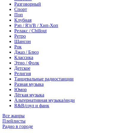
Разговорный
Спорт
Поп
Клубная
Рэп / R'n'B / Хип-Хоп
Релакс / Chillout
Ретро
Шансон
Рок
Джаз / Блюз
Классика
Этно / Фолк
Детское
Религия
Танцевальные радиостанции
Разная музыка
Юмор
Лёгкая музыка
Альтернативная музыка/инди
R&B/cоул и фанк
Все жанры
Плейлисты
Радио в городе