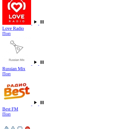
Love Radio
Поп
Russian Mix
Поп
Best FM
Поп