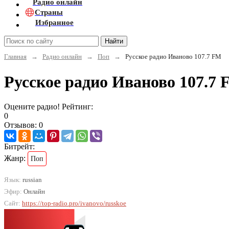
Радио онлайн
Страны
Избранное
Найти
Главная
→
Радио онлайн
→
Поп
→
Русское радио Иваново 107.7 FM
Русское радио Иваново 107.7
Оцените радио! Рейтинг:
0
Отзывов: 0
Битрейт:
Жанр:
Поп
Язык:
russian
Эфир:
Онлайн
Сайт:
https://top-radio.pro/ivanovo/russkoe