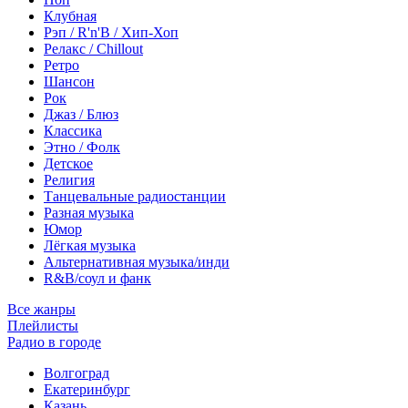
Клубная
Рэп / R'n'B / Хип-Хоп
Релакс / Chillout
Ретро
Шансон
Рок
Джаз / Блюз
Классика
Этно / Фолк
Детское
Религия
Танцевальные радиостанции
Разная музыка
Юмор
Лёгкая музыка
Альтернативная музыка/инди
R&B/cоул и фанк
Все жанры
Плейлисты
Радио в городе
Волгоград
Екатеринбург
Казань