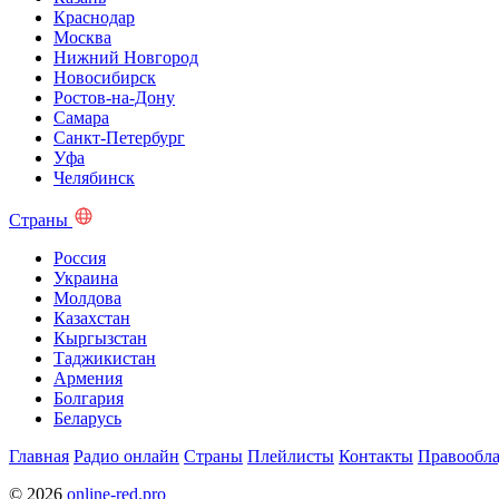
Краснодар
Москва
Нижний Новгород
Новосибирск
Ростов-на-Дону
Самара
Санкт-Петербург
Уфа
Челябинск
Страны
Россия
Украина
Молдова
Казахстан
Кыргызстан
Таджикистан
Армения
Болгария
Беларусь
Главная
Радио онлайн
Страны
Плейлисты
Контакты
Правообла
© 2026
online-red.pro