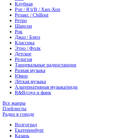
Клубная
Рэп / R'n'B / Хип-Хоп
Релакс / Chillout
Ретро
Шансон
Рок
Джаз / Блюз
Классика
Этно / Фолк
Детское
Религия
Танцевальные радиостанции
Разная музыка
Юмор
Лёгкая музыка
Альтернативная музыка/инди
R&B/cоул и фанк
Все жанры
Плейлисты
Радио в городе
Волгоград
Екатеринбург
Казань