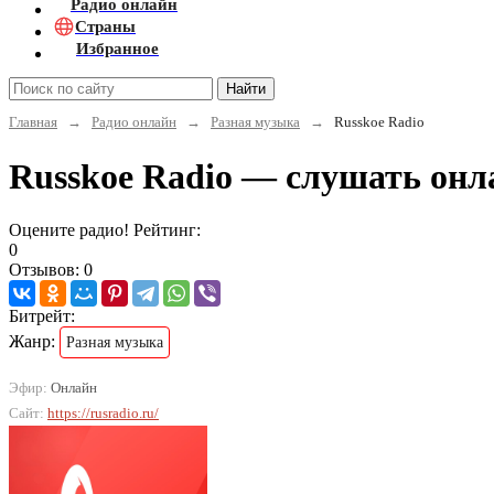
Радио онлайн
Страны
Избранное
Найти
Главная
→
Радио онлайн
→
Разная музыка
→
Russkoe Radio
Russkoe Radio — слушать онл
Оцените радио! Рейтинг:
0
Отзывов: 0
Битрейт:
Жанр:
Разная музыка
Эфир:
Онлайн
Сайт:
https://rusradio.ru/