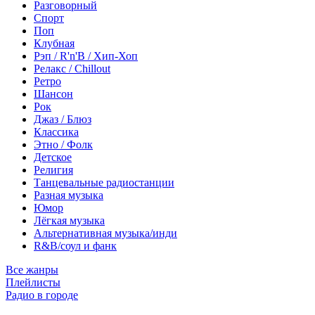
Разговорный
Спорт
Поп
Клубная
Рэп / R'n'B / Хип-Хоп
Релакс / Chillout
Ретро
Шансон
Рок
Джаз / Блюз
Классика
Этно / Фолк
Детское
Религия
Танцевальные радиостанции
Разная музыка
Юмор
Лёгкая музыка
Альтернативная музыка/инди
R&B/cоул и фанк
Все жанры
Плейлисты
Радио в городе