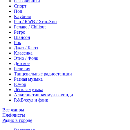
Разговорный
Спорт
Поп
Клубная
Рэп / R'n'B / Хип-Хоп
Релакс / Chillout
Ретро
Шансон
Рок
Джаз / Блюз
Классика
Этно / Фолк
Детское
Религия
Танцевальные радиостанции
Разная музыка
Юмор
Лёгкая музыка
Альтернативная музыка/инди
R&B/cоул и фанк
Все жанры
Плейлисты
Радио в городе